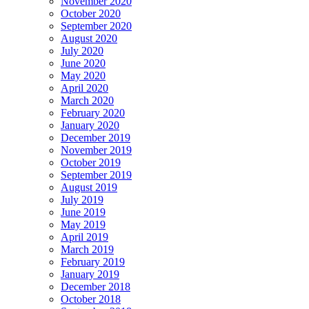
November 2020
October 2020
September 2020
August 2020
July 2020
June 2020
May 2020
April 2020
March 2020
February 2020
January 2020
December 2019
November 2019
October 2019
September 2019
August 2019
July 2019
June 2019
May 2019
April 2019
March 2019
February 2019
January 2019
December 2018
October 2018