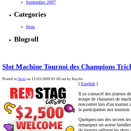
September 2007
Categories
Slots
Blogroll
Slot Machine Tournoi des Champions Tric
Posted in
Slots
on 11/03/2009 01:00 am by Kaylee
[
English
]
Il ya consacré des joueurs d
troupe de chasseurs de machi
rencontrer lors d'un tournoi
la participation aux tournois 
Quelques-uns des secrets le
remarquez un acteur familier
de joueurs utilisent les deu