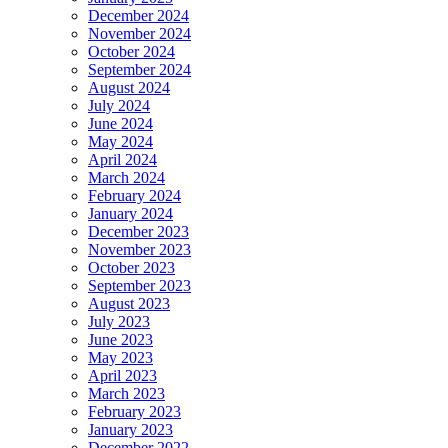
December 2024
November 2024
October 2024
September 2024
August 2024
July 2024
June 2024
May 2024
April 2024
March 2024
February 2024
January 2024
December 2023
November 2023
October 2023
September 2023
August 2023
July 2023
June 2023
May 2023
April 2023
March 2023
February 2023
January 2023
December 2022