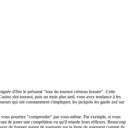
ignée d'être le présumé "tour du tournoi créneau horaire". Cette
sino slot tournoi, puis un mois plus tard, vous avez tendance à les
oueurs qui ont constamment s'impliquer, les jackpots les garde axé sur
que vous pourriez "comprendre" par vous-même. Par exemple, si vous
vant de jouer une compétition vu qu'il retarde leurs réflexes. Beaucoup
ssayer de frapper autant de gagnants sur la ligne de paiement comme ils