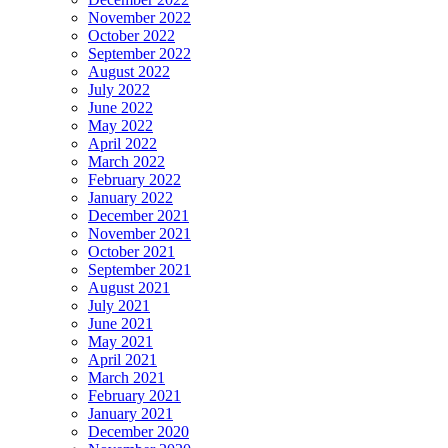
November 2022
October 2022
September 2022
August 2022
July 2022
June 2022
May 2022
April 2022
March 2022
February 2022
January 2022
December 2021
November 2021
October 2021
September 2021
August 2021
July 2021
June 2021
May 2021
April 2021
March 2021
February 2021
January 2021
December 2020