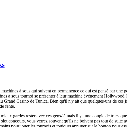
ks
e machines à sous qui suivent en permanence ce qui est pensé par une po
nes à sous tournoi se présenter à leur machine événement Hollywood Ca
 au Grand Casino de Tunica. Bien qu'il n'y ait que quelques-uns de ces j
de fente.
s mieux gardés rester avec ces gens-là mais il ya une couple de trucs 
 slot concours, vous verrez souvent qu'ils ne boivent pas tout de suite a
x mains pour jouer les tournois et toujours appuyer sur le bouton pour e