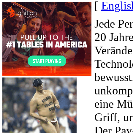
[
Englis
Jede Per
20 Jahre
Verände
Technol
bewusst
unkompl
eine Mü
Griff, 
Der Pay