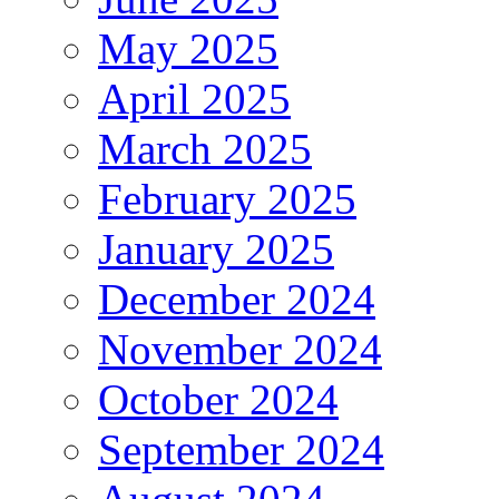
May 2025
April 2025
March 2025
February 2025
January 2025
December 2024
November 2024
October 2024
September 2024