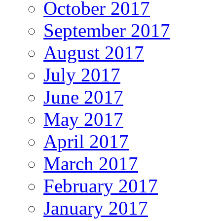
October 2017
September 2017
August 2017
July 2017
June 2017
May 2017
April 2017
March 2017
February 2017
January 2017