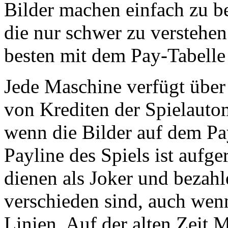
Bilder machen einfach zu be
die nur schwer zu verstehen
besten mit dem Pay-Tabelle
Jede Maschine verfügt über 
von Krediten der Spielautom
wenn die Bilder auf dem Pay
Payline des Spiels ist aufg
dienen als Joker und bezahl
verschieden sind, auch wenn
Linien. Auf der alten Zeit M