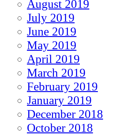
August 2019
July 2019
June 2019
May 2019
April 2019
March 2019
February 2019
January 2019
December 2018
October 2018