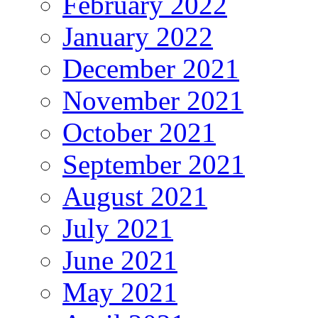
February 2022
January 2022
December 2021
November 2021
October 2021
September 2021
August 2021
July 2021
June 2021
May 2021