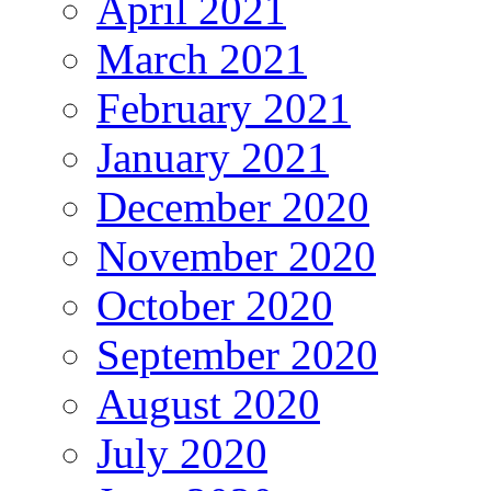
April 2021
March 2021
February 2021
January 2021
December 2020
November 2020
October 2020
September 2020
August 2020
July 2020