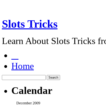
Slots Tricks
Learn About Slots Tricks f
Home
Calendar
December 2009