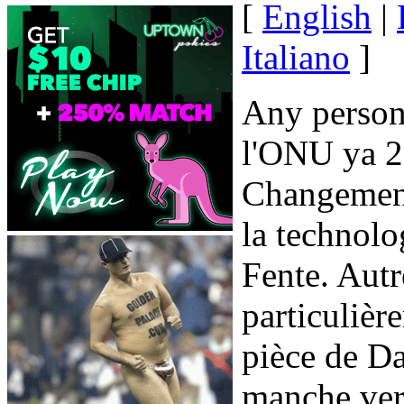
[
English
|
Italiano
]
Any person 
l'ONU ya 2
Changement
la technolo
Fente. Autr
particuliè
pièce de Da
manche vers